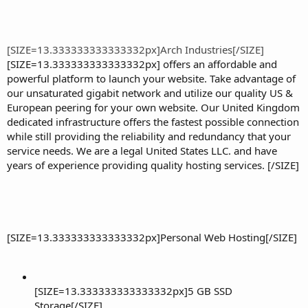
[SIZE=13.333333333333332px]Arch Industries[/SIZE]
[SIZE=13.333333333333332px] offers an affordable and
powerful platform to launch your website. Take advantage of
our unsaturated gigabit network and utilize our quality US &
European peering for your own website. Our United Kingdom
dedicated infrastructure offers the fastest possible connection
while still providing the reliability and redundancy that your
service needs. We are a legal United States LLC. and have
years of experience providing quality hosting services. [/SIZE]
[SIZE=13.333333333333332px]Personal Web Hosting[/SIZE]
[SIZE=13.333333333333332px]5 GB SSD
Storage[/SIZE]